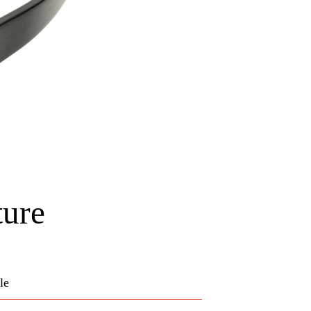
ture
le