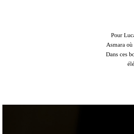
Pour Luc
Asmara où s
Dans ces bo
él