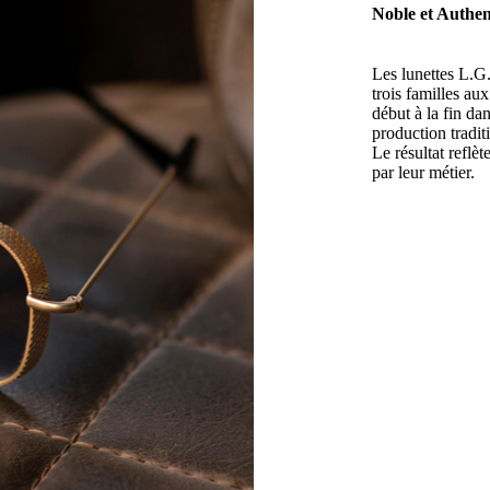
Noble et Authen
Les lunettes L.G.
trois familles au
début à la fin da
production tradit
Le résultat reflè
par leur métier.